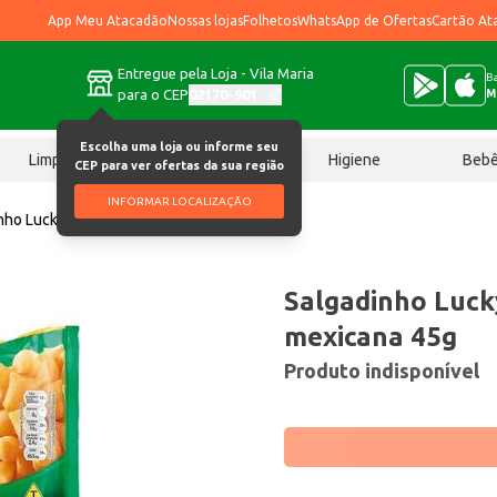
App Meu Atacadão
Nossas lojas
Folhetos
WhatsApp de Ofertas
Cartão At
Entregue pela Loja - Vila Maria
Ba
para o CEP
02170-901
M
Escolha uma loja ou informe seu
Limpeza
Chocolates
Higiene
Beb
CEP para ver ofertas da sua região
INFORMAR LOCALIZAÇÃO
nho Lucky Torcida Jr. Pimenta mexicana 45g
Salgadinho Lucky
mexicana 45g
Produto indisponível