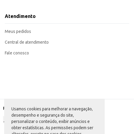
Perfeito para consumo doméstico, em momentos de descontração ou como 
Pode ser incluído em cestas de presentes ou kits de lanches para eventos.
Uma opção conveniente para lanchonetes e bares que buscam oferecer petisco
Atendimento
O Salgadinho Lucky Torcida Jr. Pimenta Mexicana oferece um sabor marcante e uma textura crocante, pro
crocância, mantendo a qualidade do produto.
Marca: Lucky
Meus pedidos
Departamento: Mercearia
Categoria: Salgadinho
Conteúdo: 45g
Central de atendimento
EAN: 66020981
Fale conosco
Formas de pagamento
Usamos cookies para melhorar a navegação,
desempenho e segurança do site,
personalizar o conteúdo, exibir anúncios e
obter estatísticas. As permissões podem ser