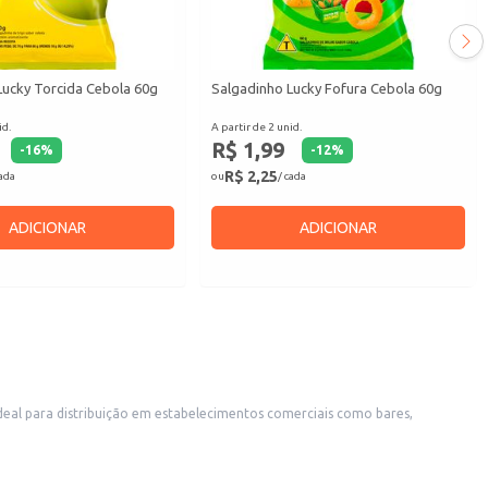
Lucky Torcida Cebola 60g
Salgadinho Lucky Fofura Cebola 60g
id.
A partir de 2 unid.
R$ 1,99
-
16
%
-
12
%
R$ 2,25
cada
ou
/ cada
ADICIONAR
ADICIONAR