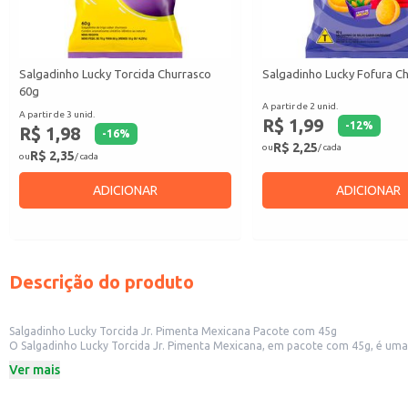
Salgadinho Lucky Torcida Churrasco
Salgadinho Lucky Fofura C
60g
A partir de 2 unid.
A partir de 3 unid.
R$ 1,99
-
12
%
R$ 1,98
-
16
%
R$ 2,25
ou
/ cada
R$ 2,35
ou
/ cada
ADICIONAR
ADICIONAR
Descrição do produto
Salgadinho Lucky Torcida Jr. Pimenta Mexicana Pacote com 45g
O Salgadinho Lucky Torcida Jr. Pimenta Mexicana, em pacote com 45g, é uma opção saborosa e prática para diversas ocasiões. Sua emba
lanchonetes, e pequenas mercearias, além de ser uma boa opção para revenda em lojas de conveniência e outros pontos de venda
Ver mais
momentos de lazer ou como acompanhamento de filmes e jogos.
Dicas de uso:
Ideal para revenda em pequenos comércios, oferecendo uma opção saborosa e