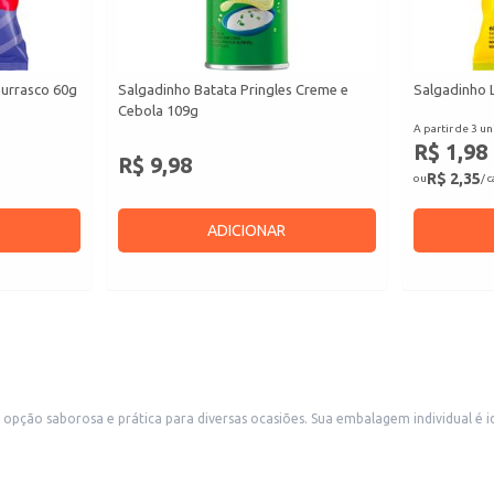
hurrasco 60g
Salgadinho Batata Pringles Creme e
Salgadinho 
Cebola 109g
A partir de 3 un
R$ 1,98
R$ 9,98
R$ 2,35
ou
/ 
ADICIONAR
lagem individual é ideal para distribuição em estabelecimentos comerciais como bares,
. A praticidade do tamanho do pacote também o torna adequado para consumo doméstico, em
 de fácil consumo aos clientes.