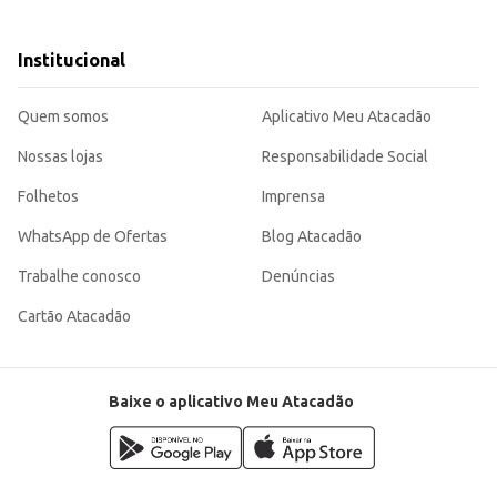
acompanhamento de filmes e jogos.
s aos seus clientes.
Institucional
porcionando uma experiência satisfatória ao consumidor. Sua embalagem individual garante a preservação do
Quem somos
Aplicativo Meu Atacadão
Nossas lojas
Responsabilidade Social
Folhetos
Imprensa
WhatsApp de Ofertas
Blog Atacadão
Trabalhe conosco
Denúncias
Cartão Atacadão
Baixe o aplicativo Meu Atacadão