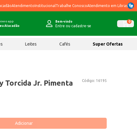
acadão
Atendimento
Institucional
Trabalhe Conosco
Atendimento em Libras
ixe o app
0
Bem-vindo
Entre ou cadastre-se
eu Atacadão
ês
Leites
Cafés
Super Ofertas
Código:
16195
 Torcida Jr. Pimenta
Adicionar