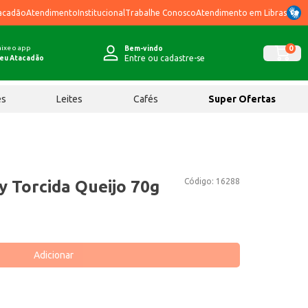
acadão
Atendimento
Institucional
Trabalhe Conosco
Atendimento em Libras
ixe o app
0
Bem-vindo
Entre ou cadastre-se
eu Atacadão
ês
Leites
Cafés
Super Ofertas
Código:
16288
y Torcida Queijo 70g
Adicionar