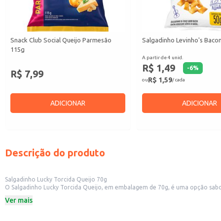
Snack Club Social Queijo Parmesão
Salgadinho Levinho's Baco
115g
A partir de 4 unid.
R$ 1,49
-
6
%
R$ 7,99
R$ 1,59
ou
/ cada
ADICIONAR
ADICIONAR
Descrição do produto
Salgadinho Lucky Torcida Queijo 70g
O Salgadinho Lucky Torcida Queijo, em embalagem de 70g, é uma opção sabo
estabelecimento comercial, ou para ter em casa para um lanche rápido e gos
Ver mais
Dicas de Uso:
Perfeito para revenda em mercados, padarias e lanchonetes.
Uma ótima opção para acompanhar lanches e refeições.