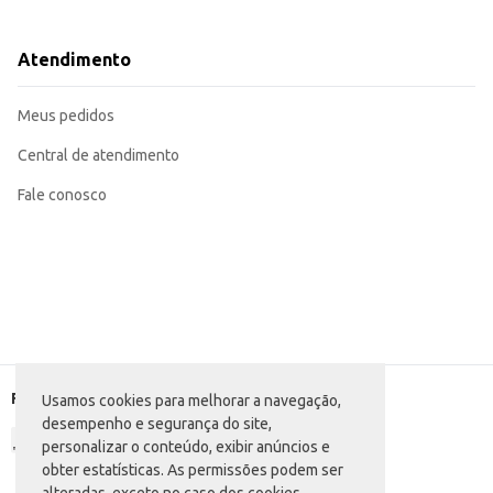
Ideal para ter em casa e consumir a qualquer hora do dia.
Pode ser oferecido em festas e eventos.
O Salgadinho Lucky Torcida Queijo é uma escolha que agrada o paladar e of
Atendimento
Meus pedidos
Central de atendimento
Fale conosco
Formas de pagamento
Usamos cookies para melhorar a navegação,
desempenho e segurança do site,
personalizar o conteúdo, exibir anúncios e
obter estatísticas. As permissões podem ser