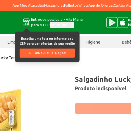
App Meu Atacadão
Nossas lojas
Folhetos
WhatsApp de Ofertas
Cartão At
Entregue pela Loja - Vila Maria
Ba
para o CEP
02170-901
M
Escolha uma loja ou informe seu
Limpeza
Chocolates
Higiene
Beb
CEP para ver ofertas da sua região
INFORMAR LOCALIZAÇÃO
ucky Torcida Queijo 70g
Salgadinho Luck
Produto indisponível