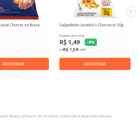
ocial Churras na Brasa
Salgadinho Levinho's Churrasco 50g
A partir de 4 unid.
R$ 1,49
-
6
%
R$ 1,59
ou
/ cada
ADICIONAR
ADICIONAR
 quem deseja oferecer um produto conhecido e apreciado em seu