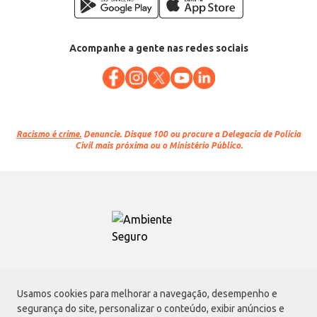
Acompanhe a gente nas redes sociais
Racismo é crime.
Denuncie. Disque 100 ou procure a Delegacia de Polícia
Civil mais próxima ou o Ministério Público.
Atacadão S.A.
Usamos cookies para melhorar a navegação, desempenho e
Avenida Morvan Dias de Figueiredo, 6169, Vila Maria, São Paulo - SP | CEP
segurança do site, personalizar o conteúdo, exibir anúncios e
02170-901 | CNPJ: 75.315.333/0001-09