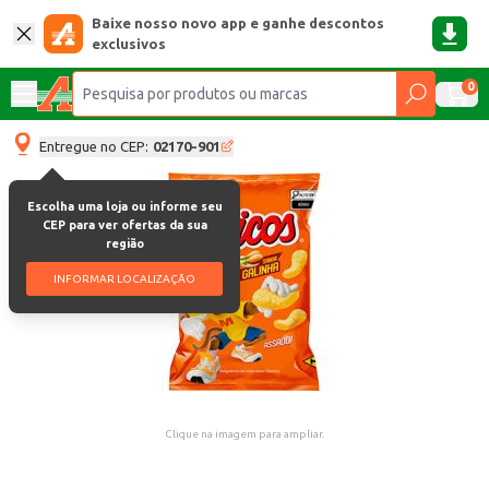
Baixe nosso novo app e ganhe descontos
exclusivos
0
Entregue no CEP:
02170-901
Escolha uma loja ou informe seu
CEP para ver ofertas da sua
região
INFORMAR LOCALIZAÇÃO
Clique na imagem para ampliar.