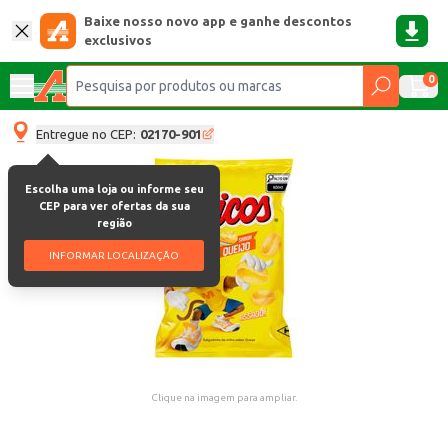
Baixe nosso novo app e ganhe descontos
exclusivos
0
Entregue no CEP:
02170-901
Escolha uma loja ou informe seu
CEP para ver ofertas da sua
região
INFORMAR LOCALIZAÇÃO
Clique na imagem para ampliar.