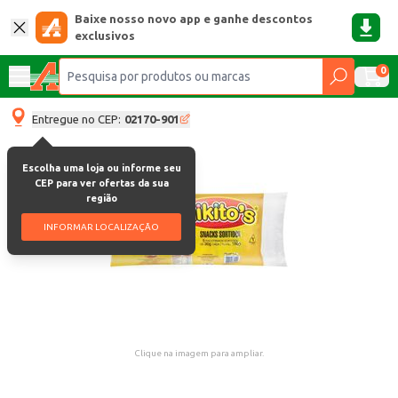
Baixe nosso novo app e ganhe descontos
exclusivos
0
Entregue no CEP:
02170-901
Escolha uma loja ou informe seu
CEP para ver ofertas da sua
região
INFORMAR LOCALIZAÇÃO
Clique na imagem para ampliar.