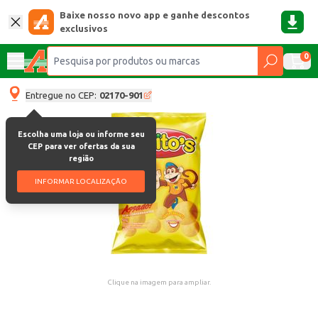
Baixe nosso novo app e ganhe descontos
exclusivos
0
Entregue no CEP:
02170-901
Escolha uma loja ou informe seu
CEP para ver ofertas da sua
região
INFORMAR LOCALIZAÇÃO
Clique na imagem para ampliar.