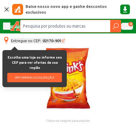
Baixe nosso novo app e ganhe descontos
exclusivos
0
Entregue no CEP:
02170-901
Escolha uma loja ou informe seu
CEP para ver ofertas da sua
região
INFORMAR LOCALIZAÇÃO
Clique na imagem para ampliar.