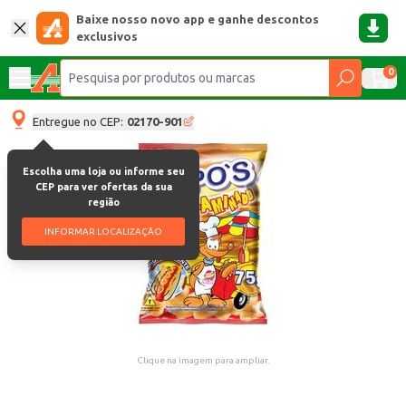
Baixe nosso novo app e ganhe descontos
exclusivos
0
Entregue no CEP:
02170-901
Escolha uma loja ou informe seu
CEP para ver ofertas da sua
região
INFORMAR LOCALIZAÇÃO
Clique na imagem para ampliar.