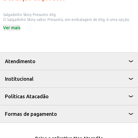
Salgadinho Skiny Presunto 60g
O Salgadinho Skiny sabor Presunto, em embalagem de 60g, é uma opção
prática para quem busca um snack saboroso. Ideal para ter em casa, no
Ver mais
escritório ou para revenda em pequenos comércios, como mercados e
lanchonetes.
Dicas de Uso:
Perfeito para um lanche rápido e fácil.
Ideal para acompanhar bebidas em momentos de descontração.
Uma boa opção para oferecer em festas e eventos.
Ótimo para revenda em estabelecimentos comerciais.
Atendimento
Com o Salgadinho Skiny Presunto, você tem um produto saboroso e
versátil, que agrada a diferentes paladares e se adapta a diversas ocasiões.
Institucional
Políticas Atacadão
Formas de pagamento