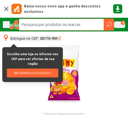
Baixe nosso novo app e ganhe descontos
exclusivos
0
Entregue no CEP:
02170-901
Escolha uma loja ou informe seu
CEP para ver ofertas da sua
região
INFORMAR LOCALIZAÇÃO
Clique na imagem para ampliar.