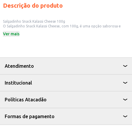
Descrição do produto
Salgadinho Snack Kalassi Cheese 100g
O Salgadinho Snack Kalassi Cheese, com 100g, é uma opção saborosa e
prática para quem busca um lanche rápido e gostoso. Ideal para ter em
Ver mais
casa, no escritório ou para revenda em pequenos comércios, como
mercados e lanchonetes.
Dicas de Uso:
Perfeito para acompanhar lanches e refeições.
Uma ótima opção para festas e eventos.
Ideal para ter sempre à mão para um lanche rápido.
Excelente para revenda em estabelecimentos comerciais.
Atendimento
Com o Salgadinho Snack Kalassi Cheese, você tem um produto saboroso e
versátil, que agrada a diferentes paladares e se encaixa em diversas
ocasiões.
Institucional
Políticas Atacadão
Formas de pagamento