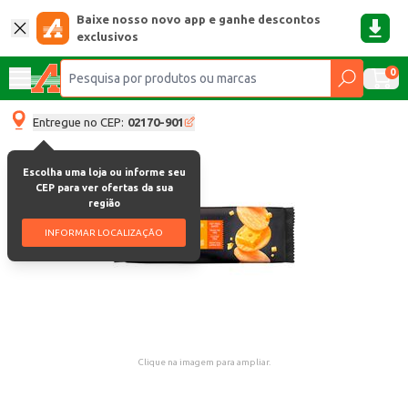
Baixe nosso novo app e ganhe descontos
exclusivos
0
Entregue no CEP:
02170-901
Escolha uma loja ou informe seu
CEP para ver ofertas da sua
região
INFORMAR LOCALIZAÇÃO
Clique na imagem para ampliar.