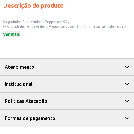
Descrição do produto
Salgadinho Sol Levinho's Pepperoni 90g
O Salgadinho Sol Levinho's Pepperoni, com 90g, é uma opção saborosa e
prática para quem busca um snack com o sabor marcante do pepperoni.
Ver mais
Ideal para ter em casa, no escritório ou para revenda em pequenos
comércios.
Dicas de Uso:
Perfeito para acompanhar lanches e refeições.
Uma ótima opção para oferecer em festas e eventos.
Ideal para quem busca um petisco saboroso e fácil de consumir.
O Salgadinho Sol Levinho's Pepperoni é uma escolha saborosa e
Atendimento
conveniente para diversas ocasiões, oferecendo o sabor que você procura.
Institucional
Políticas Atacadão
Formas de pagamento