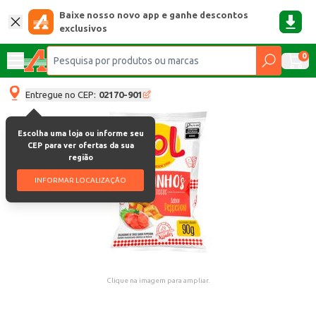
Baixe nosso novo app e ganhe descontos
exclusivos
0
Entregue no CEP:
02170-901
Escolha uma loja ou informe seu
CEP para ver ofertas da sua
região
INFORMAR LOCALIZAÇÃO
Clique na imagem para ampliar.