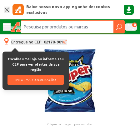
Baixe nosso novo app e ganhe descontos
exclusivos
0
Entregue no CEP:
02170-901
Escolha uma loja ou informe seu
CEP para ver ofertas da sua
região
INFORMAR LOCALIZAÇÃO
Clique na imagem para ampliar.