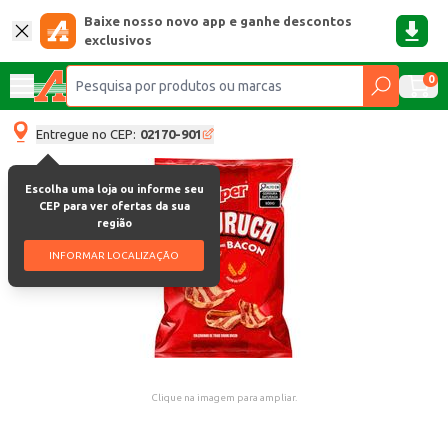
Baixe nosso novo app e ganhe descontos
exclusivos
0
Entregue no CEP:
02170-901
Escolha uma loja ou informe seu
CEP para ver ofertas da sua
região
INFORMAR LOCALIZAÇÃO
Clique na imagem para ampliar.