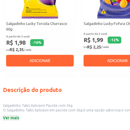
Salgadinho Lucky Torcida Churrasco
Salgadinho Lucky Fofura C
60g
A partir de 2 unid.
A partir de 3 unid.
R$ 1,99
-
12
%
R$ 1,98
-
16
%
R$ 2,25
ou
/ cada
R$ 2,35
ou
/ cada
ADICIONAR
ADICIONAR
Descrição do produto
Salgadinho Takis Xplosion Pacote com 56g
O Salgadinho Takis Xplosion em pacote com 56g é uma opção saborosa e conveniente para revenda em diversos estabelecimento
bares, mercearias e outros pontos de venda que buscam oferecer variedade aos seus clientes. A praticidade do tamanho do pacote também o torna uma boa escolha para consumo d
Ver mais
acompanhamento de filmes e jogos.
Dicas de Uso:
Ideal para revenda em lojas de conveniência, supermercados e outros estabe