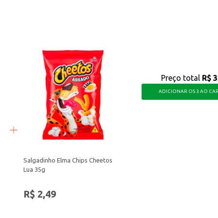
ante e uma experiência crocante.
te que agrada a diversos paladares. Sua embalagem de 56g proporciona um bom 
Preço total
R$ 3
ADICIONAR OS 3 AO CA
Salgadinho Elma Chips Cheetos
Lua 35g
R$ 2,49