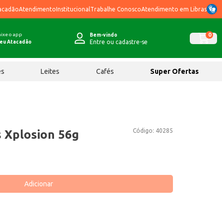
acadão
Atendimento
Institucional
Trabalhe Conosco
Atendimento em Libras
ixe o app
0
Bem-vindo
Entre ou cadastre-se
eu Atacadão
ês
Leites
Cafés
Super Ofertas
Código:
40285
s Xplosion 56g
Adicionar