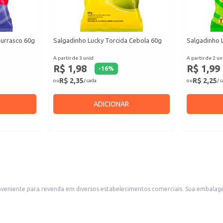
hurrasco 60g
Salgadinho Lucky Torcida Cebola 60g
Salgadinho 
A partir de 3 unid.
A partir de 2 un
R$ 1,98
R$ 1,99
-
16
%
R$ 2,35
R$ 2,25
ou
/ cada
ou
/ 
ADICIONAR
s comerciais. Sua embalagem individual facilita o consumo e o transporte, sendo ideal para lanchonetes,
oméstico, em momentos de lazer ou como
lecimentos comerciais.