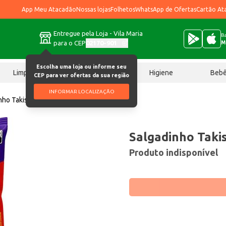
App Meu Atacadão
Nossas lojas
Folhetos
WhatsApp de Ofertas
Cartão At
Entregue pela Loja - Vila Maria
Ba
para o CEP
02170-901
M
Escolha uma loja ou informe seu
Limpeza
Chocolates
Higiene
Beb
CEP para ver ofertas da sua região
INFORMAR LOCALIZAÇÃO
nho Takis Xplosion 56g
Salgadinho Taki
Produto indisponível