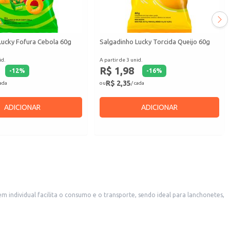
Lucky Fofura Cebola 60g
Salgadinho Lucky Torcida Queijo 60g
id.
A partir de 3 unid.
R$ 1,98
-
12
%
-
16
%
R$ 2,35
cada
ou
/ cada
ADICIONAR
ADICIONAR