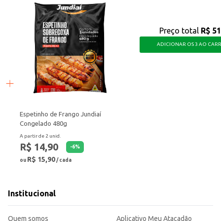
Preço total
R$ 51
ADICIONAR OS 3 AO CAR
Espetinho de Frango Jundiaí
Congelado 480g
A partir de 2 unid.
R$ 14,90
-
6
%
R$ 15,90
ou
/ cada
Institucional
Quem somos
Aplicativo Meu Atacadão