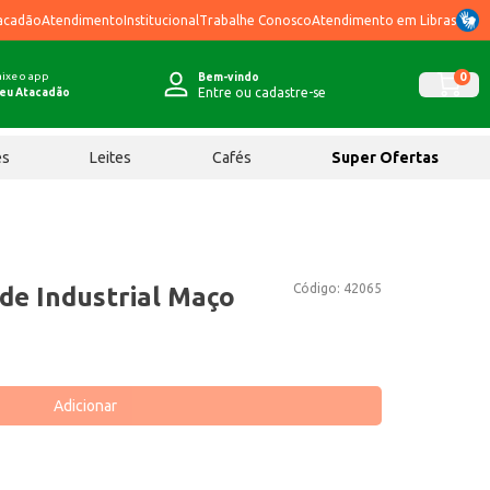
acadão
Atendimento
Institucional
Trabalhe Conosco
Atendimento em Libras
ixe o app
0
Bem-vindo
Entre ou cadastre-se
eu Atacadão
ês
Leites
Cafés
Super Ofertas
Código:
42065
de Industrial Maço
Adicionar