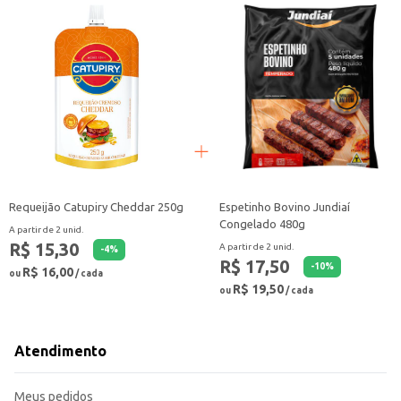
Requeijão Catupiry Cheddar 250g
Espetinho Bovino Jundiaí
Congelado 480g
A partir de 2 unid.
R$ 15,30
A partir de 2 unid.
-
4
%
R$ 17,50
-
10
%
R$ 16,00
ou
/ cada
R$ 19,50
ou
/ cada
Atendimento
Meus pedidos