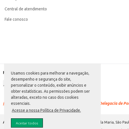
Central de atendimento
Fale conosco
Formas de pagamento
Usamos cookies para melhorar a navegação,
desempenho e segurança do site,
personalizar o conteúdo, exibir anúncios e
obter estatísticas. As permissões podem ser
alteradas, exceto no caso dos cookies
Racismo é crime.
Denuncie. Disque 100 ou procure a Delegacia de Polí
essenciais.
Acesse a nossa Política de Privacidade.
Atacadão S.A.
Avenida Morvan Dias de Figueiredo, 6169, Vila Maria, São Paul
Aceitar todos