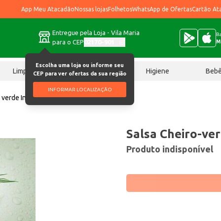
App Meu Atacadão
Nossas lojas
Folhetos
WhatsApp de Ofertas
Cartão At
Entregue pela Loja - Vila Maria
Ba
para o CEP
02170-901
M
Escolha uma loja ou informe seu
Limpeza
Chocolates
Higiene
Beb
CEP para ver ofertas da sua região
INFORMAR LOCALIZAÇÃO
 verde Industrial Maço
Salsa Cheiro-ver
Produto indisponível