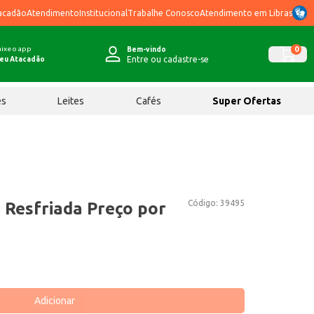
acadão
Atendimento
Institucional
Trabalhe Conosco
Atendimento em Libras
ixe o app
0
Bem-vindo
Entre ou cadastre-se
eu Atacadão
ês
Leites
Cafés
Super Ofertas
Código:
39495
 Resfriada Preço por
Adicionar