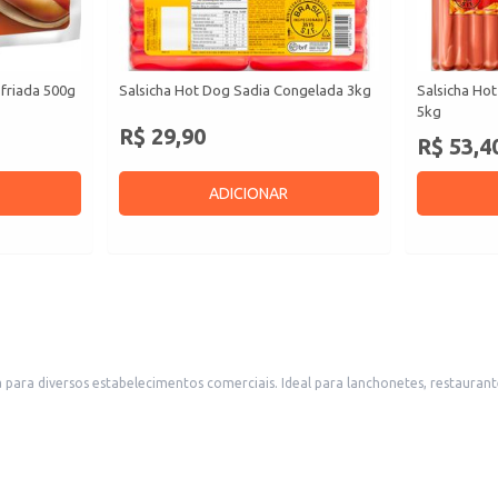
sfriada 500g
Salsicha Hot Dog Sadia Congelada 3kg
Salsicha Ho
5kg
R$ 29,90
R$ 53,4
ADICIONAR
restaurantes, bares e outros negócios que utilizam salsicha em seus cardápios, oferece
as e molhos.
e alto rendimento.