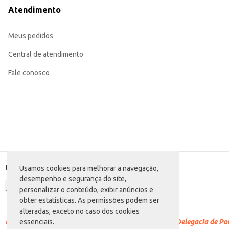
Adequada para revenda em diversos tipos de comércios, atendendo a diferent
Atendimento
A Salsicha Frimesa Resfriada oferece um bom custo-benefício para o atacado, permitindo margens de lucro atraentes para 
público.
Marca: Frimesa
Meus pedidos
Departamento: Carnes, aves e peixes
Categoria: Salsicha
EAN: 86653
Central de atendimento
Fale conosco
Formas de pagamento
Usamos cookies para melhorar a navegação,
desempenho e segurança do site,
personalizar o conteúdo, exibir anúncios e
obter estatísticas. As permissões podem ser
alteradas, exceto no caso dos cookies
Racismo é crime.
Denuncie. Disque 100 ou procure a Delegacia de Polí
essenciais.