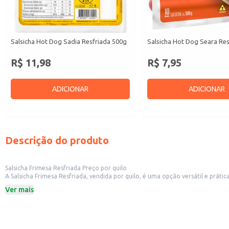
Salsicha Hot Dog Sadia Resfriada 500g
Salsicha Hot Dog Seara Re
R$ 11,98
R$ 7,95
ADICIONAR
ADICIONAR
Descrição do produto
Salsicha Frimesa Resfriada Preço por quilo
A Salsicha Frimesa Resfriada, vendida por quilo, é uma opção versátil e prática para diversos estabelecimentos comerciais. Ideal para lanchonetes, 
praticidade no preparo de diversos pratos e lanches. Sua venda a granel também é uma opção eficiente para supermercados e mercearias que buscam atender a demanda de seus clientes por um produto de qualidade e reconhecido
Ver mais
no mercado.
Dicas de uso:
Excelente para o preparo de cachorro-quentes, sanduíches e pratos rápidos.
Pode ser utilizada como ingrediente em receitas mais elaboradas, como mass
Ideal para buffets e eventos que necessitam de um produto de fácil preparo 