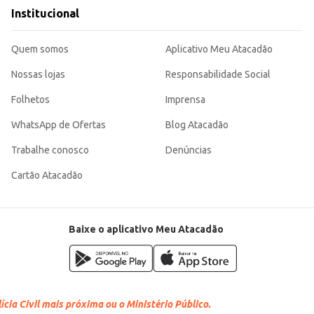
es perfis de consumidores.
Institucional
os comerciantes. Sua procedência e qualidade garantem um produto confiável e de boa aceitação pelo
Quem somos
Aplicativo Meu Atacadão
Nossas lojas
Responsabilidade Social
Folhetos
Imprensa
WhatsApp de Ofertas
Blog Atacadão
Trabalhe conosco
Denúncias
Cartão Atacadão
Baixe o aplicativo Meu Atacadão
cia Civil mais próxima ou o Ministério Público.