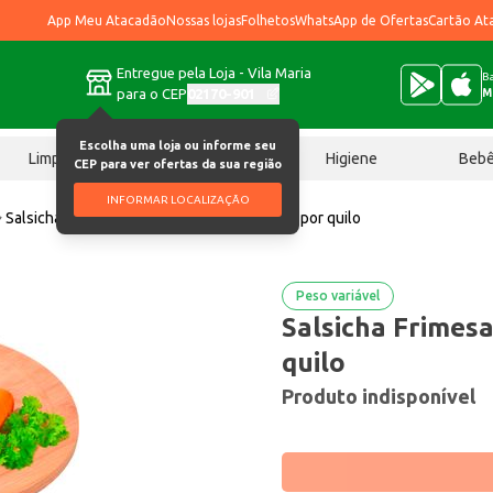
App Meu Atacadão
Nossas lojas
Folhetos
WhatsApp de Ofertas
Cartão At
Entregue pela Loja - Vila Maria
Ba
para o CEP
02170-901
M
Escolha uma loja ou informe seu
Limpeza
Chocolates
Higiene
Beb
CEP para ver ofertas da sua região
INFORMAR LOCALIZAÇÃO
Salsicha
Salsicha Frimesa Resfriada Preço por quilo
Peso variável
Salsicha Frimesa
quilo
Produto indisponível