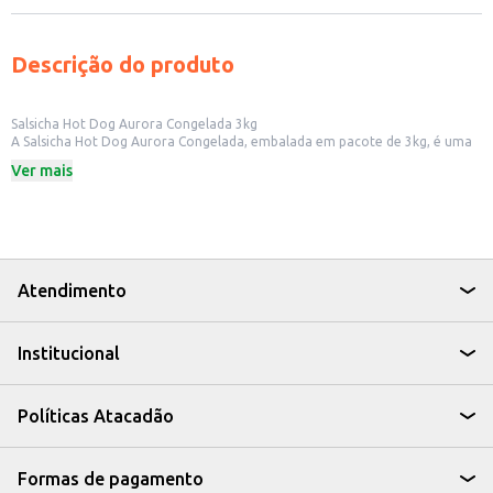
Descrição do produto
Salsicha Hot Dog Aurora Congelada 3kg
A Salsicha Hot Dog Aurora Congelada, embalada em pacote de 3kg, é uma
opção prática e versátil para quem busca agilidade no preparo de lanches e
Ver mais
refeições. Ideal para estabelecimentos comerciais como lanchonetes, bares
e food trucks, que buscam otimizar o tempo de preparo sem abrir mão do
sabor. Também é uma excelente escolha para quem deseja ter um produto
saboroso e de fácil preparo em casa, seja para um lanche rápido ou para
compartilhar com amigos e familiares.
Dicas de Uso:
Perfeita para preparar o clássico hot dog, com pão, molhos e
Atendimento
acompanhamentos.
Pode ser utilizada em diversas receitas, como macarrão com salsicha,
tortas e recheios.
Institucional
Ideal para churrascos e eventos, oferecendo uma opção saborosa e fácil de
servir.
Uma alternativa para incrementar o cardápio de lanchonetes e bares.
A Salsicha Hot Dog Aurora Congelada é uma solução saborosa e
Políticas Atacadão
conveniente para quem busca praticidade e qualidade, seja para uso
comercial ou doméstico.
Formas de pagamento