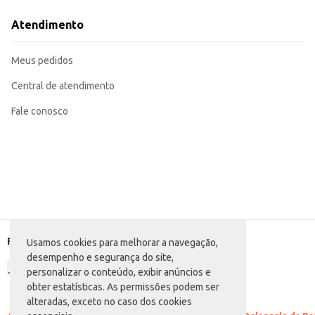
Perfeita para o preparo tradicional de hot dogs.
Pode ser utilizada em sanduíches, pizzas e outros pratos.
Atendimento
Ideal para grandes quantidades, garantindo praticidade e economia.
A Salsicha Hot Dog Copacol oferece praticidade e rendimento, sendo uma opç
Meus pedidos
Central de atendimento
Fale conosco
Formas de pagamento
Usamos cookies para melhorar a navegação,
desempenho e segurança do site,
personalizar o conteúdo, exibir anúncios e
obter estatísticas. As permissões podem ser
alteradas, exceto no caso dos cookies