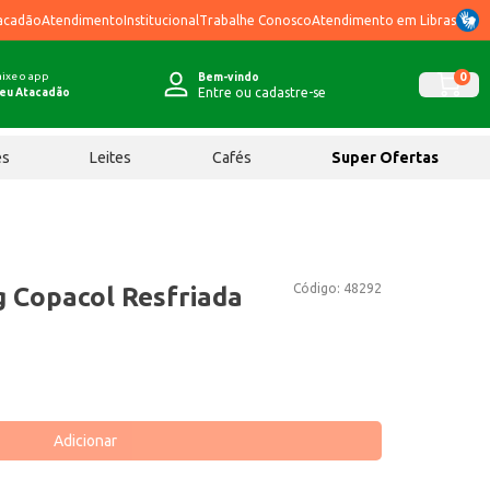
acadão
Atendimento
Institucional
Trabalhe Conosco
Atendimento em Libras
ixe o app
0
Bem-vindo
Entre ou cadastre-se
eu Atacadão
ês
Leites
Cafés
Super Ofertas
Código:
48292
g Copacol Resfriada
Adicionar