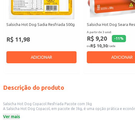
Salsicha Hot Dog Sadia Resfriada 500g
Salsicha Hot Dog Seara Re
A partir de 3 unid.
R$ 9,20
R$ 11,98
-
11
%
R$ 10,30
ou
/ cada
ADICIONAR
ADICIONAR
Descrição do produto
Salsicha Hot Dog Copacol Resfriada Pacote com 3kg
A Salsicha Hot Dog Copacol, em pacote de 3kg, é uma opção prática e econôm
quem busca praticidade em grandes eventos ou para revenda em pequenos c
Ver mais
Embalagem de 3kg.
Produto resfriado.
Marca: Copacol.
Dicas de Uso: