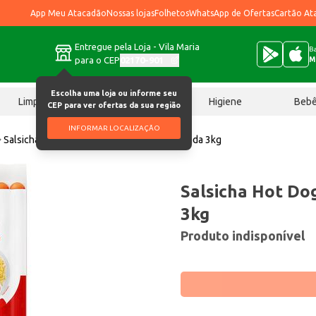
App Meu Atacadão
Nossas lojas
Folhetos
WhatsApp de Ofertas
Cartão At
Entregue pela Loja - Vila Maria
Ba
para o CEP
02170-901
M
Escolha uma loja ou informe seu
Limpeza
Chocolates
Higiene
Beb
CEP para ver ofertas da sua região
INFORMAR LOCALIZAÇÃO
Salsicha
Salsicha Hot Dog Copacol Resfriada 3kg
Salsicha Hot Do
3kg
Produto indisponível