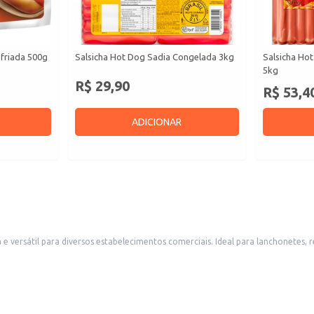
sfriada 500g
Salsicha Hot Dog Sadia Congelada 3kg
Salsicha Ho
5kg
R$ 29,90
R$ 53,4
ADICIONAR
al para lanchonetes, restaurantes, bares e food trucks que buscam um produto de qualidade para
diversos acompanhamentos.
ngredientes especiais para um toque diferenciado.
or e praticidade.