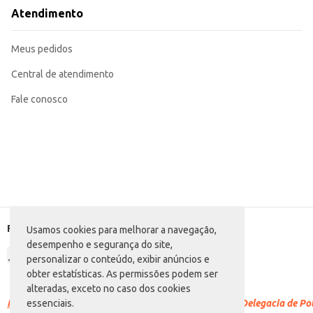
Serve como base para diversas receitas, desde pratos rápidos até opções mai
Atendimento
A Salsicha Hot Dog Rezende resfriada oferece praticidade e rendimento, sendo uma escolha eficie
diferentes tipos de estabelecimentos e para o consumo doméstico.
Marca: Rezende
Meus pedidos
Departamento: Carnes, aves e peixes
Categoria: Salsicha
EAN: 87133
Central de atendimento
Venda: Por quilo
Fale conosco
Formas de pagamento
Usamos cookies para melhorar a navegação,
desempenho e segurança do site,
personalizar o conteúdo, exibir anúncios e
obter estatísticas. As permissões podem ser
alteradas, exceto no caso dos cookies
Racismo é crime.
Denuncie. Disque 100 ou procure a Delegacia de Polí
essenciais.