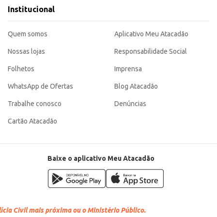
s elaboradas.
Institucional
nte para quem busca qualidade e economia na preparação de diversos pratos. Sua versatilidade a torn
Quem somos
Aplicativo Meu Atacadão
Nossas lojas
Responsabilidade Social
Folhetos
Imprensa
WhatsApp de Ofertas
Blog Atacadão
Trabalhe conosco
Denúncias
Cartão Atacadão
Baixe o aplicativo Meu Atacadão
cia Civil mais próxima ou o Ministério Público.