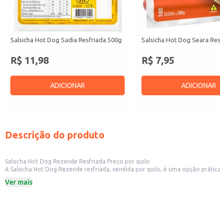
Salsicha Hot Dog Sadia Resfriada 500g
Salsicha Hot Dog Seara Re
R$ 11,98
R$ 7,95
ADICIONAR
ADICIONAR
Descrição do produto
Salsicha Hot Dog Rezende Resfriada Preço por quilo
A Salsicha Hot Dog Rezende resfriada, vendida por quilo, é uma opção prática e versátil para diversos estabelecimentos comerciais. Ide
compor seus cardápios. Sua apresentação em atacado facilita o abastecimento e garante um bom custo-benefício para o seu negócio. Também é uma opção conveniente para uso doméstico, permitindo o preparo rápido e fácil de
Ver mais
refeições.
Dicas de uso:
Ideal para o preparo tradicional de hot dogs, podendo ser combinada com 
Pode ser utilizada em receitas como cachorro-quente gourmet, adicionando i
Perfeita para incrementar sanduíches, pizzas e outros pratos, oferecendo sab