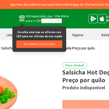
App Meu Atacadão
Nossas lojas
Folhetos
WhatsApp de Ofertas
Cartão At
Entregue pela Loja - Vila Maria
Ba
para o CEP
02170-901
M
Escolha uma loja ou informe seu
Limpeza
Chocolates
Higiene
Beb
CEP para ver ofertas da sua região
INFORMAR LOCALIZAÇÃO
Salsicha
Salsicha Hot Dog Rezende Resfriada Preço por quilo
Peso variável
Salsicha Hot Do
Preço por quilo
Produto indisponível