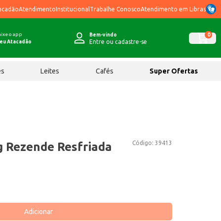
acadão
Atendimento
Institucional
Trabalhe Conosco
Atendimento em Libras
ixe o app
0
Bem-vindo
Entre ou cadastre-se
eu Atacadão
ês
Leites
Cafés
Super Ofertas
Código:
39413
g Rezende Resfriada
Adicionar