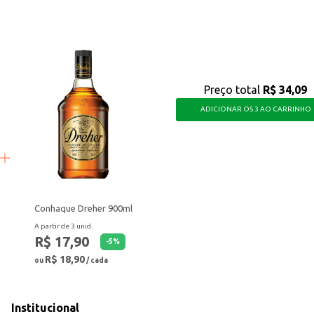
abor e um bom custo-benefício, tornando seus lanches e receitas ainda mais sa
Preço total
R$ 34,09
ADICIONAR OS 3 AO CARRINHO
Conhaque Dreher 900ml
A partir de 3 unid.
R$ 17,90
-
5
%
R$ 18,90
ou
/ cada
Institucional