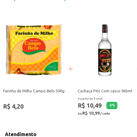
A Salsicha Hot Dog Seara Resfriada é uma escolha que combina praticidade, s
Farinha de Milho Campo Belo 500g
Cachaça Pitú Com casco 965ml
A partir de 3 unid.
R$ 10,49
R$ 4,20
-
5
%
R$ 10,99
ou
/ cada
Atendimento