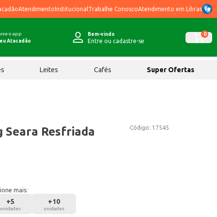
acadão
Atendimento
Institucional
Trabalhe Conosco
Atendimento em Libras
ixe o app
0
Bem-vindo
Entre ou cadastre-se
eu Atacadão
ês
Leites
Cafés
Super Ofertas
Código:
17545
g Seara Resfriada
ione mais:
+
5
+
10
unidades
unidades