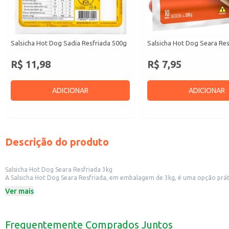
Salsicha Hot Dog Sadia Resfriada 500g
Salsicha Hot Dog Seara Re
R$ 11,98
R$ 7,95
ADICIONAR
ADICIONAR
Descrição do produto
Salsicha Hot Dog Seara Resfriada 3kg
A Salsicha Hot Dog Seara Resfriada, em embalagem de 3kg, é uma opção prát
pequenos comércios. Sua embalagem resfriada garante a conservação do pro
Ver mais
Dicas de Uso:
Perfeita para preparar o tradicional cachorro-quente.
Ideal para lanchonetes e food trucks.
Pode ser utilizada em diversas receitas, como molhos e acompanhamentos.
Frequentemente Comprados Juntos
Ótima opção para eventos e festas.