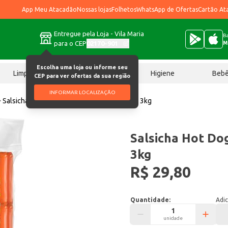
App Meu Atacadão
Nossas lojas
Folhetos
WhatsApp de Ofertas
Cartão At
Entregue pela Loja - Vila Maria
Ba
para o CEP
02170-901
M
Escolha uma loja ou informe seu
Limpeza
Chocolates
Higiene
Beb
CEP para ver ofertas da sua região
INFORMAR LOCALIZAÇÃO
Salsicha
Salsicha Hot Dog Seara Resfriada 3kg
Salsicha Hot Do
3kg
R$ 29,80
Quantidade:
Adic
unidade