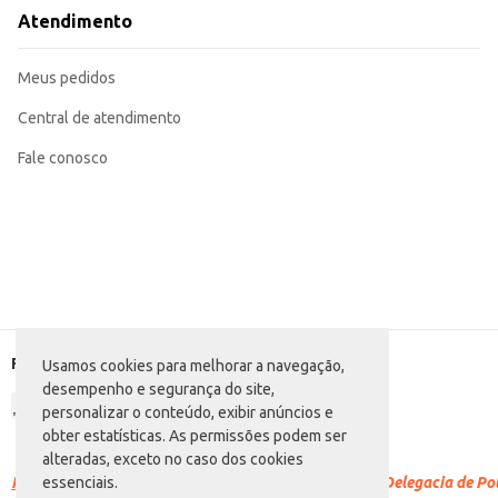
A Salsicha Hot Dog Seara resfriada oferece praticidade e conveniência, permitindo um preparo rápido e eficiente, o que contribui para a otimização do temp
Atendimento
benefício, atendendo às necessidades de estabelecimentos de diferentes port
Marca: Seara
Departamento: Carnes, aves e peixes
Meus pedidos
Categoria: Salsicha
EAN: 88828
Central de atendimento
Fale conosco
Formas de pagamento
Usamos cookies para melhorar a navegação,
desempenho e segurança do site,
personalizar o conteúdo, exibir anúncios e
obter estatísticas. As permissões podem ser
alteradas, exceto no caso dos cookies
Racismo é crime.
Denuncie. Disque 100 ou procure a Delegacia de Polí
essenciais.