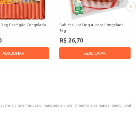
t Dog Perdigão Congelada
Salsicha Hot Dog Aurora Congelada
3kg
0
R$ 26,70
ADICIONAR
ADICIONAR
ilo também proporciona maior flexibilidade e controle de custos para o seu negócio.