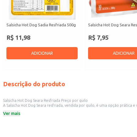
Salsicha Hot Dog Sadia Resfriada 500g
Salsicha Hot Dog Seara Re
R$ 11,98
R$ 7,95
ADICIONAR
ADICIONAR
Descrição do produto
Salsicha Hot Dog Seara Resfriada Preço por quilo
A Salsicha Hot Dog Seara resfriada, vendida por quilo, é uma opção prática e versátil para diversos estabelecimentos comerciais. Sua apr
Ver mais
Dicas de uso:
Ideal para o preparo de tradicionais hot dogs.
Pode ser utilizada em sanduíches, pizzas e outros pratos.
Serve como ingrediente em receitas diversas, como escondidinhos e molhos.
Recomendada para revenda em açougues, supermercados e mercearias.