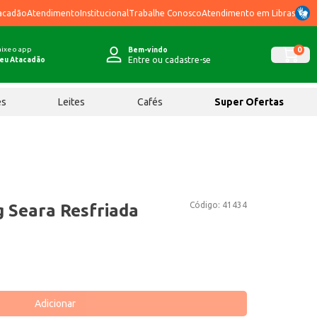
acadão
Atendimento
Institucional
Trabalhe Conosco
Atendimento em Libras
ixe o app
0
Bem-vindo
Entre ou cadastre-se
eu Atacadão
ês
Leites
Cafés
Super Ofertas
Código:
41434
g Seara Resfriada
Adicionar