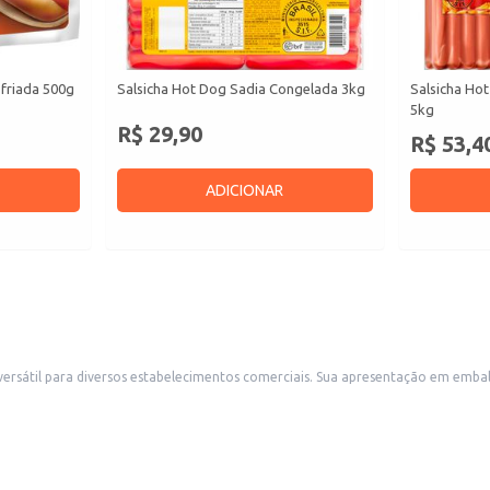
sfriada 500g
Salsicha Hot Dog Sadia Congelada 3kg
Salsicha Ho
5kg
R$ 29,90
R$ 53,4
ADICIONAR
esentação em embalagens a granel facilita o manuseio e o atendimento à demanda, sendo ideal
para lanchonetes, restaurantes, bares e outros negócios que utilizam salsichas em seus cardápios. A compra por qu