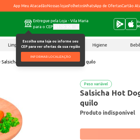
App Meu Atacadão
Nossas lojas
Folhetos
WhatsApp de Ofertas
Cartão At
Entregue pela Loja - Vila Maria
Ba
para o CEP
02170-901
M
Escolha uma loja ou informe seu
Limpeza
Chocolates
Higiene
Beb
CEP para ver ofertas da sua região
INFORMAR LOCALIZAÇÃO
Salsicha
Salsicha Hot Dog Seara Resfriada quilo
Peso variável
Salsicha Hot Do
quilo
Produto indisponível