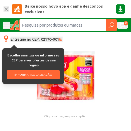
Baixe nosso novo app e ganhe descontos
exclusivos
0
Entregue no CEP:
02170-901
Escolha uma loja ou informe seu
CEP para ver ofertas da sua
região
INFORMAR LOCALIZAÇÃO
Clique na imagem para ampliar.