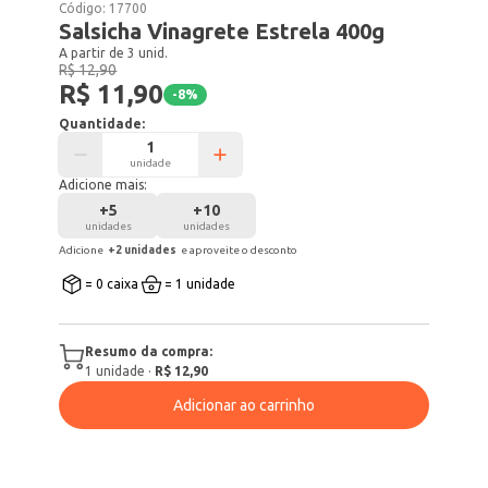
Código:
17700
Salsicha Vinagrete Estrela 400g
A partir de 3 unid.
R$ 12,90
R$ 11,90
-
8
%
Quantidade:
unidade
Adicione mais:
+
5
+
10
unidades
unidades
Adicione
+
2
unidade
s
e aproveite o desconto
= 0 caixa
= 1 unidade
Resumo da compra:
1
unidade
·
R$ 12,90
Adicionar ao carrinho