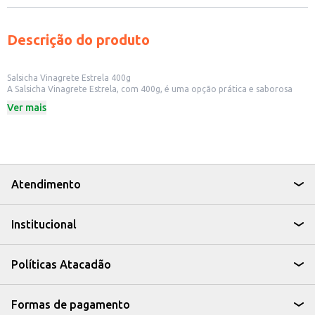
Descrição do produto
Salsicha Vinagrete Estrela 400g
A Salsicha Vinagrete Estrela, com 400g, é uma opção prática e saborosa
para quem busca versatilidade na cozinha. Ideal para preparar lanches
Ver mais
rápidos, como cachorros-quentes, ou para adicionar a receitas como
molhos e acompanhamentos.
Dicas de Uso:
Perfeita para preparar cachorros-quentes em casa ou em lanchonetes.
Pode ser adicionada a saladas, proporcionando um sabor diferenciado.
Excelente para incrementar a receita de macarrão com salsicha.
Ideal para quem busca praticidade no dia a dia, sem abrir mão do sabor.
Atendimento
A Salsicha Vinagrete Estrela é uma escolha que combina sabor e
praticidade, tornando suas refeições mais fáceis e saborosas.
Institucional
Políticas Atacadão
Formas de pagamento