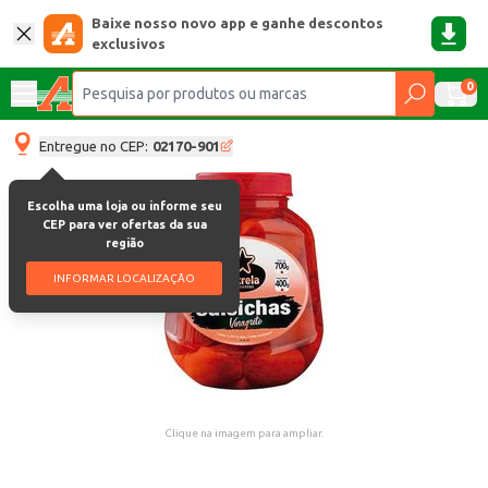
Baixe nosso novo app e ganhe descontos
exclusivos
0
Entregue no CEP:
02170-901
Escolha uma loja ou informe seu
CEP para ver ofertas da sua
região
INFORMAR LOCALIZAÇÃO
Clique na imagem para ampliar.