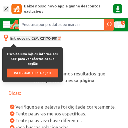
Baixe nosso novo app e ganhe descontos
exclusivos
0
Entregue no CEP:
02170-901
Escolha uma loja ou informe seu
CEP para ver ofertas da sua
região
oops, não encontramos resultados que
INFORMAR LOCALIZAÇÃO
correspondam a
essa página
.
Dicas:
Verifique se a palavra foi digitada corretamente.
Tente palavras menos específicas.
Tente palavras-chave diferentes.
Faça buscas relacionadas.