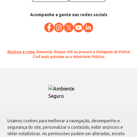
Acompanhe a gente nas redes sociais
Racismo é crime.
Denuncie. Disque 100 ou procure a Delegacia de Polícia
Civil mais próxima ou o Ministério Público.
Atacadão S.A.
Usamos cookies para melhorar a navegação, desempenho e
Avenida Morvan Dias de Figueiredo, 6169, Vila Maria, São Paulo - SP | CEP
segurança do site, personalizar o conteúdo, exibir anúncios e
02170-901 | CNPJ: 75.315.333/0001-09
obter estatísticas. As permissões podem ser alteradas, exceto