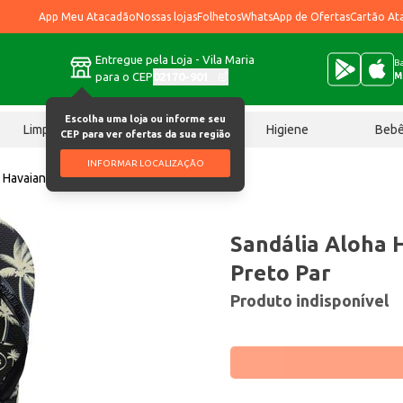
App Meu Atacadão
Nossas lojas
Folhetos
WhatsApp de Ofertas
Cartão At
Entregue pela Loja - Vila Maria
Ba
para o CEP
02170-901
M
Escolha uma loja ou informe seu
Limpeza
Chocolates
Higiene
Beb
CEP para ver ofertas da sua região
INFORMAR LOCALIZAÇÃO
 Havaianas 43/44 Preto Par
Sandália Aloha 
Preto Par
Produto indisponível