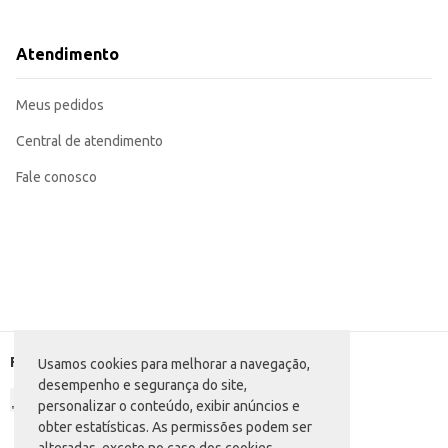
Venda em par
Dicas de Uso:
Ideal para uso diário, proporcionando conforto e praticidade.
Atendimento
Perfeita para o dia a dia, em casa ou em atividades ao ar livre.
Recomendada para revenda em lojas de diversos segmentos.
A Sandália Aloha Havaianas oferece conforto e estilo, sendo uma opção versát
Meus pedidos
Central de atendimento
Fale conosco
Formas de pagamento
Usamos cookies para melhorar a navegação,
desempenho e segurança do site,
personalizar o conteúdo, exibir anúncios e
obter estatísticas. As permissões podem ser