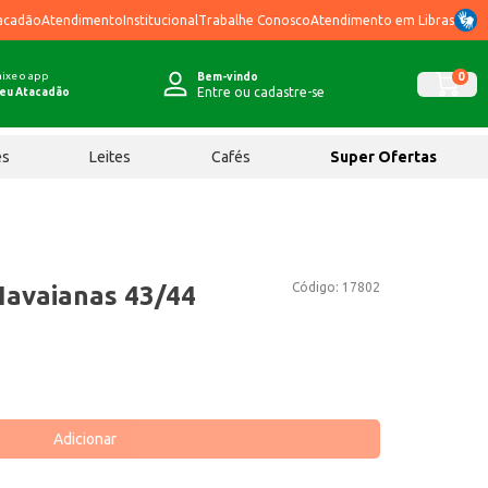
acadão
Atendimento
Institucional
Trabalhe Conosco
Atendimento em Libras
ixe o app
0
Bem-vindo
Entre ou cadastre-se
eu Atacadão
ês
Leites
Cafés
Super Ofertas
Código:
17802
Havaianas 43/44
Adicionar