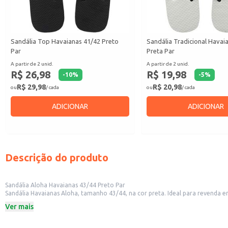
Sandália Top Havaianas 41/42 Preto
Sandália Tradicional Havai
Par
Preta Par
A partir de 2 unid.
A partir de 2 unid.
R$ 26,98
R$ 19,98
-
10
%
-
5
%
R$ 29,98
R$ 20,98
ou
/ cada
ou
/ cada
ADICIONAR
ADICIONAR
Descrição do produto
Sandália Aloha Havaianas 43/44 Preto Par
Sandália Havaianas Aloha, tamanho 43/44, na cor preta. Ideal para revenda 
Marca: Havaianas
Ver mais
Modelo: Aloha
Tamanho: 43/44
Cor: Preto