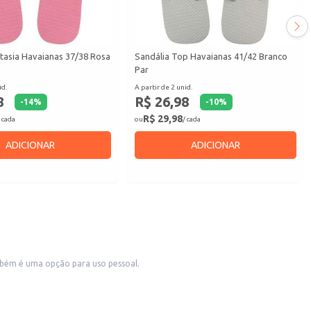
tasia Havaianas 37/38 Rosa
Sandália Top Havaianas 41/42 Branco
Par
id.
A partir de 2 unid.
8
R$ 26,98
-
14
%
-
10
%
R$ 29,98
 cada
ou
/ cada
ADICIONAR
ADICIONAR
ambém é uma opção para uso pessoal.