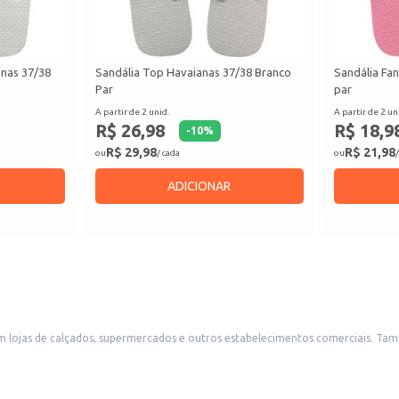
anas 37/38
Sandália Top Havaianas 37/38 Branco
Sandália Fan
Par
par
A partir de 2 unid.
A partir de 2 un
R$ 26,98
R$ 18,9
-
10
%
R$ 29,98
R$ 21,98
ou
/ cada
ou
/
ADICIONAR
em lojas de calçados, supermercados e outros estabelecimentos comerciais. T