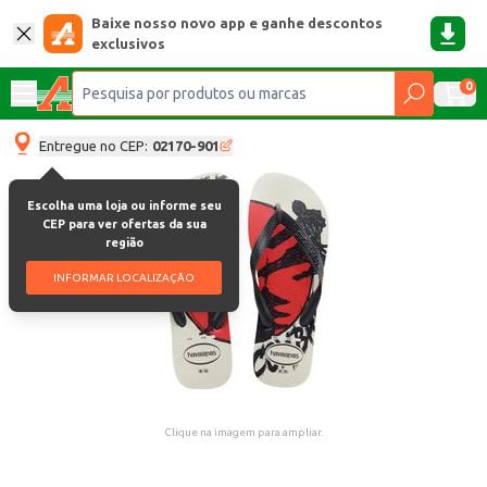
Baixe nosso novo app e ganhe descontos
exclusivos
0
Entregue no CEP:
02170-901
Escolha uma loja ou informe seu
CEP para ver ofertas da sua
região
INFORMAR LOCALIZAÇÃO
Clique na imagem para ampliar.