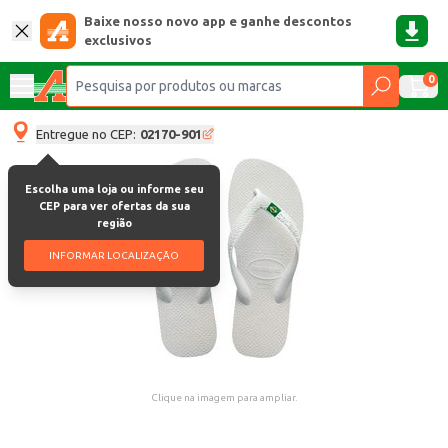
Baixe nosso novo app e ganhe descontos
exclusivos
0
Entregue no CEP:
02170-901
Escolha uma loja ou informe seu
CEP para ver ofertas da sua
região
INFORMAR LOCALIZAÇÃO
Clique na imagem para ampliar.