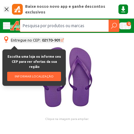
Baixe nosso novo app e ganhe descontos
exclusivos
0
Entregue no CEP:
02170-901
Escolha uma loja ou informe seu
CEP para ver ofertas da sua
região
INFORMAR LOCALIZAÇÃO
Clique na imagem para ampliar.