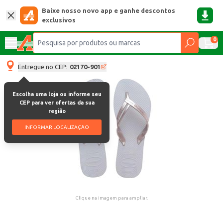
Baixe nosso novo app e ganhe descontos
exclusivos
0
Entregue no CEP:
02170-901
Escolha uma loja ou informe seu
CEP para ver ofertas da sua
região
INFORMAR LOCALIZAÇÃO
Clique na imagem para ampliar.