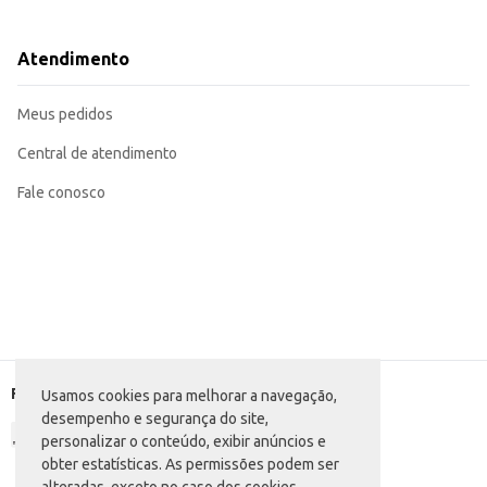
Venda em par
Dicas de Uso:
Para revenda: Aposte em displays atrativos em sua loja para destacar o produ
Atendimento
Para uso doméstico: Perfeita para o dia a dia, em casa ou em ocasiões casuais
As Sandálias Havaianas Fantasia oferecem conforto e estilo, sendo uma opção 
Meus pedidos
Central de atendimento
Fale conosco
Formas de pagamento
Usamos cookies para melhorar a navegação,
desempenho e segurança do site,
personalizar o conteúdo, exibir anúncios e
obter estatísticas. As permissões podem ser