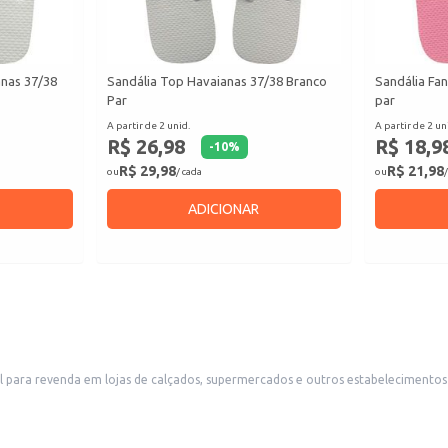
anas 37/38
Sandália Top Havaianas 37/38 Branco
Sandália Fan
Par
par
A partir de 2 unid.
A partir de 2 un
R$ 26,98
R$ 18,9
-
10
%
R$ 29,98
R$ 21,98
ou
/ cada
ou
/
ADICIONAR
eal para revenda em lojas de calçados, supermercados e outros estabelecimen