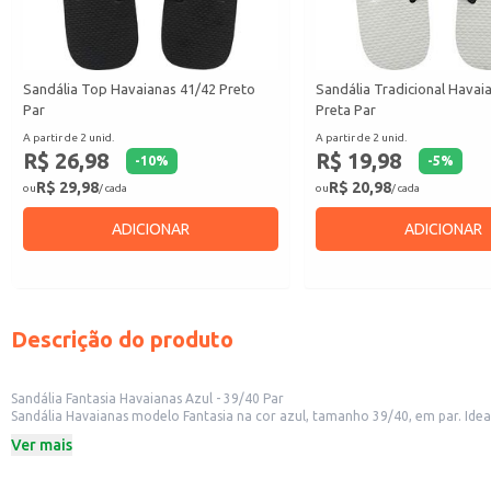
Sandália Top Havaianas 41/42 Preto
Sandália Tradicional Havai
Par
Preta Par
A partir de 2 unid.
A partir de 2 unid.
R$ 26,98
R$ 19,98
-
10
%
-
5
%
R$ 29,98
R$ 20,98
ou
/ cada
ou
/ cada
ADICIONAR
ADICIONAR
Descrição do produto
Sandália Fantasia Havaianas Azul - 39/40 Par
Sandália Havaianas modelo Fantasia na cor azul, tamanho 39/40, em par. Id
Marca: Havaianas
Ver mais
Modelo: Fantasia
Cor: Azul
Tamanho: 39/40