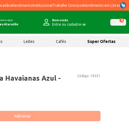
acadão
Atendimento
Institucional
Trabalhe Conosco
Atendimento em Libras
ixe o app
0
Bem-vindo
Entre ou cadastre-se
eu Atacadão
ês
Leites
Cafés
Super Ofertas
Código:
18531
a Havaianas Azul -
Adicionar