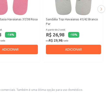
tasia Havaianas 37/38 Rosa
Sandália Top Havaianas 41/42 Branco
Par
id.
A partir de 2 unid.
8
R$ 26,98
-
14
%
-
10
%
R$ 29,98
 cada
ou
/ cada
ADICIONAR
ADICIONAR
tos comerciais. Também é uma ótima opção para uso doméstico.