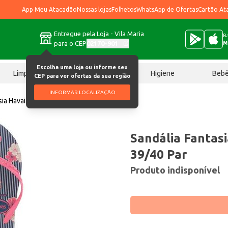
App Meu Atacadão
Nossas lojas
Folhetos
WhatsApp de Ofertas
Cartão At
Entregue pela Loja - Vila Maria
Ba
para o CEP
02170-901
M
Escolha uma loja ou informe seu
Limpeza
Chocolates
Higiene
Beb
CEP para ver ofertas da sua região
INFORMAR LOCALIZAÇÃO
sia Havaianas Azul 39/40 Par
Sandália Fantasi
39/40 Par
Produto indisponível