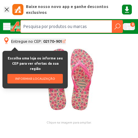
Baixe nosso novo app e ganhe descontos
exclusivos
0
Entregue no CEP:
02170-901
Escolha uma loja ou informe seu
CEP para ver ofertas da sua
região
INFORMAR LOCALIZAÇÃO
Clique na imagem para ampliar.