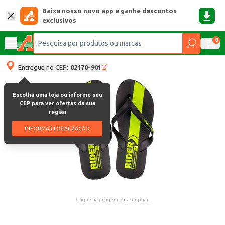
Baixe nosso novo app e ganhe descontos
exclusivos
0
Entregue no CEP:
02170-901
Escolha uma loja ou informe seu
CEP para ver ofertas da sua
região
INFORMAR LOCALIZAÇÃO
Clique na imagem para ampliar.