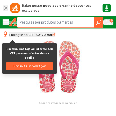
Baixe nosso novo app e ganhe descontos
exclusivos
0
Entregue no CEP:
02170-901
Escolha uma loja ou informe seu
CEP para ver ofertas da sua
região
INFORMAR LOCALIZAÇÃO
Clique na imagem para ampliar.