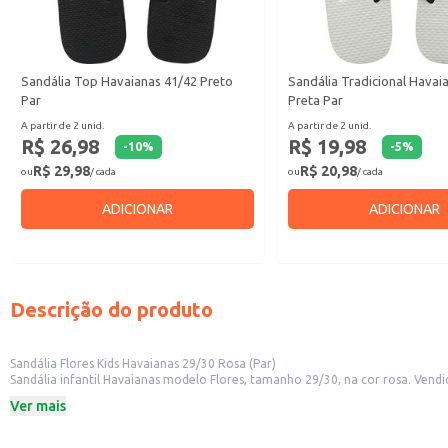
Sandália Top Havaianas 41/42 Preto
Sandália Tradicional Havai
Par
Preta Par
A partir de 2 unid.
A partir de 2 unid.
R$ 26,98
R$ 19,98
-
10
%
-
5
%
R$ 29,98
R$ 20,98
ou
/ cada
ou
/ cada
ADICIONAR
ADICIONAR
Descrição do produto
Sandália Flores Kids Havaianas 29/30 Rosa (Par)
Sandália infantil Havaianas modelo Flores, tamanho 29/30, na cor rosa. Vend
Também é uma excelente opção para uso doméstico.
Ver mais
Marca: Havaianas
Modelo: Flores
Tamanho: 29/30