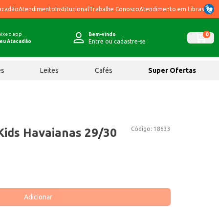
acadão
Atendimento
Institucional
Trabalhe Conosco
Atendimento em Libras
ixe o app
0
Bem-vindo
Entre ou cadastre-se
eu Atacadão
ês
Leites
Cafés
Super Ofertas
Código:
18633
Kids Havaianas 29/30
Adicionar