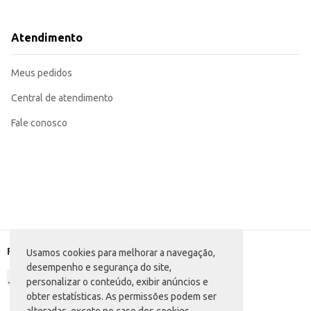
Cor: Rosa
Venda em par
Dicas de Uso:
Atendimento
Ideal para o dia a dia das crianças, proporcionando conforto e praticidade.
Perfeita para uso em casa, na praia ou na piscina.
Recomendada para revenda em lojas de varejo, oferecendo um produto de qu
Meus pedidos
As Sandálias Havaianas Flores Kids oferecem conforto e estilo para os pés d
revenda em diversos tipos de comércio.
Central de atendimento
Fale conosco
Formas de pagamento
Usamos cookies para melhorar a navegação,
desempenho e segurança do site,
personalizar o conteúdo, exibir anúncios e
obter estatísticas. As permissões podem ser