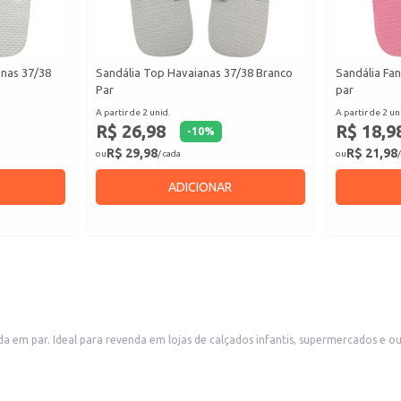
anas 37/38
Sandália Top Havaianas 37/38 Branco
Sandália Fan
Par
par
A partir de 2 unid.
A partir de 2 un
R$ 26,98
R$ 18,9
-
10
%
R$ 29,98
R$ 21,98
ou
/ cada
ou
/
ADICIONAR
ida em par. Ideal para revenda em lojas de calçados infantis, supermercados e 