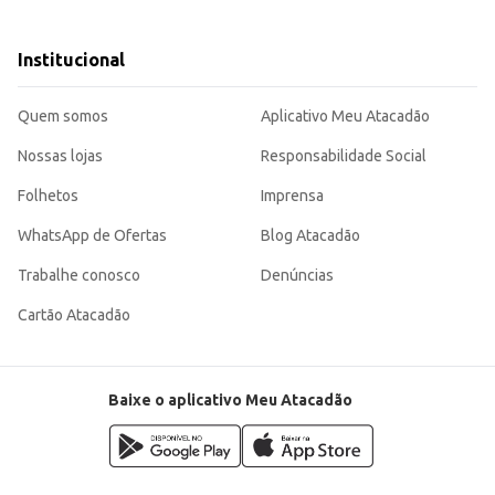
Institucional
alidade e reconhecido pela marca Havaianas.
Quem somos
Aplicativo Meu Atacadão
as crianças, combinando praticidade com a qualidade reconhecida da marca Hav
Nossas lojas
Responsabilidade Social
Folhetos
Imprensa
WhatsApp de Ofertas
Blog Atacadão
Trabalhe conosco
Denúncias
Cartão Atacadão
Baixe o aplicativo Meu Atacadão