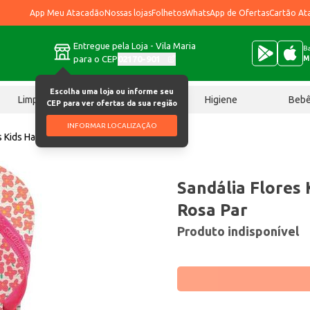
App Meu Atacadão
Nossas lojas
Folhetos
WhatsApp de Ofertas
Cartão At
Entregue pela Loja - Vila Maria
Ba
para o CEP
02170-901
M
Escolha uma loja ou informe seu
Limpeza
Chocolates
Higiene
Beb
CEP para ver ofertas da sua região
INFORMAR LOCALIZAÇÃO
s Kids Havaianas 29/30 Rosa Par
Sandália Flores 
Rosa Par
Produto indisponível