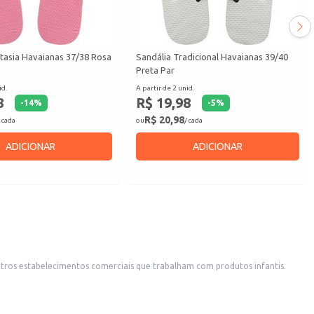
tasia Havaianas 37/38 Rosa
Sandália Tradicional Havaianas 39/40
Preta Par
id.
A partir de 2 unid.
8
R$ 19,98
-
14
%
-
5
%
R$ 20,98
 cada
ou
/ cada
ADICIONAR
ADICIONAR
outros estabelecimentos comerciais que trabalham com produtos infantis.