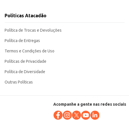
Políticas Atacadão
Política de Trocas e Devoluções
aianas. Sua versatilidade a torna uma ótima opção para uso doméstico e para
Política de Entregas
Termos e Condições de Uso
Políticas de Privacidade
Política de Diversidade
Outras Políticas
Acompanhe a gente nas redes sociais