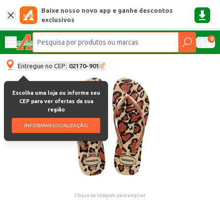
Baixe nosso novo app e ganhe descontos
exclusivos
0
Entregue no CEP:
02170-901
Escolha uma loja ou informe seu
CEP para ver ofertas da sua
região
INFORMAR LOCALIZAÇÃO
Clique na imagem para ampliar.