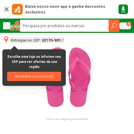
Baixe nosso novo app e ganhe descontos
exclusivos
0
Entregue no CEP:
02170-901
Escolha uma loja ou informe seu
CEP para ver ofertas da sua
região
INFORMAR LOCALIZAÇÃO
Clique na imagem para ampliar.