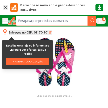
Baixe nosso novo app e ganhe descontos
exclusivos
0
Entregue no CEP:
02170-901
Escolha uma loja ou informe seu
CEP para ver ofertas da sua
região
INFORMAR LOCALIZAÇÃO
Clique na imagem para ampliar.