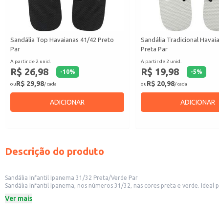
Sandália Top Havaianas 41/42 Preto
Sandália Tradicional Havai
Par
Preta Par
A partir de 2 unid.
A partir de 2 unid.
R$ 26,98
R$ 19,98
-
10
%
-
5
%
R$ 29,98
R$ 20,98
ou
/ cada
ou
/ cada
ADICIONAR
ADICIONAR
Descrição do produto
Sandália Infantil Ipanema 31/32 Preta/Verde Par
Sandália Infantil Ipanema, nos números 31/32, nas cores preta e verde. Ideal
Números: 31/32
Ver mais
Cores: Preta e Verde
Conteúdo da embalagem: 1 par
Dicas de Uso: