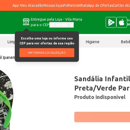
App Meu Atacadão
Nossas lojas
Folhetos
WhatsApp de Ofertas
Cartão At
Entregue pela Loja - Vila Maria
Ba
para o CEP
02170-901
M
Escolha uma loja ou informe seu
Limpeza
Chocolates
Higiene
Beb
CEP para ver ofertas da sua região
INFORMAR LOCALIZAÇÃO
til Ipanema 31/32 Preta/Verde Par
Sandália Infanti
Preta/Verde Par
Produto indisponível