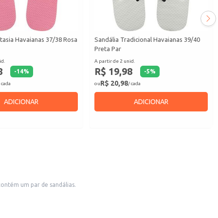
tasia Havaianas 37/38 Rosa
Sandália Tradicional Havaianas 39/40
Preta Par
id.
A partir de 2 unid.
8
R$ 19,98
-
14
%
-
5
%
R$ 20,98
 cada
ou
/ cada
ADICIONAR
ADICIONAR
 contém um par de sandálias.