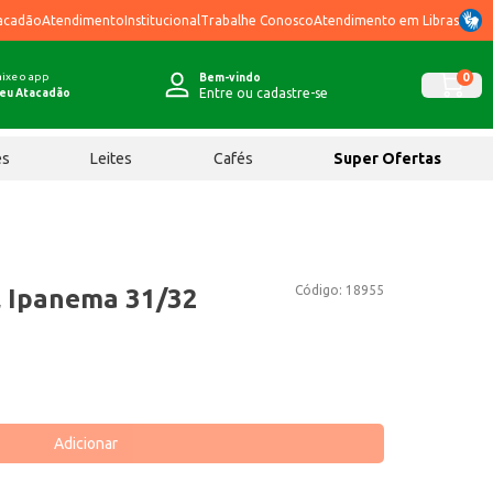
acadão
Atendimento
Institucional
Trabalhe Conosco
Atendimento em Libras
ixe o app
0
Bem-vindo
Entre ou cadastre-se
eu Atacadão
ês
Leites
Cafés
Super Ofertas
Código:
18955
l Ipanema 31/32
Adicionar