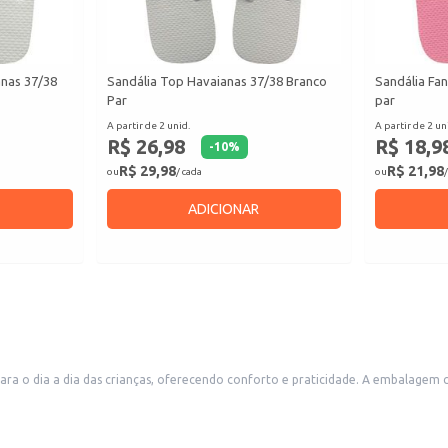
anas 37/38
Sandália Top Havaianas 37/38 Branco
Sandália Fan
Par
par
A partir de 2 unid.
A partir de 2 un
R$ 26,98
R$ 18,9
-
10
%
R$ 29,98
R$ 21,98
ou
/ cada
ou
/
ADICIONAR
 para o dia a dia das crianças, oferecendo conforto e praticidade. A embalagem