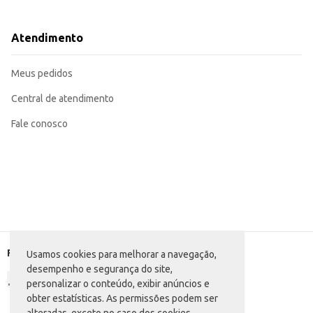
Ideal para uso em casa, escola, brincadeiras e atividades ao ar livre.
Recomendada para crianças que buscam conforto e praticidade no calçado.
A Sandália Infantil Ipanema oferece um calçado leve e confortável para as cri
Atendimento
Meus pedidos
Central de atendimento
Fale conosco
Formas de pagamento
Usamos cookies para melhorar a navegação,
desempenho e segurança do site,
personalizar o conteúdo, exibir anúncios e
obter estatísticas. As permissões podem ser