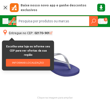
Baixe nosso novo app e ganhe descontos
exclusivos
0
Entregue no CEP:
02170-901
Escolha uma loja ou informe seu
CEP para ver ofertas da sua
região
INFORMAR LOCALIZAÇÃO
Clique na imagem para ampliar.