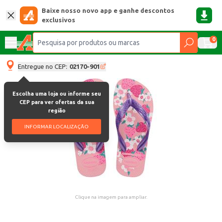
Baixe nosso novo app e ganhe descontos
exclusivos
0
Entregue no CEP:
02170-901
Escolha uma loja ou informe seu
CEP para ver ofertas da sua
região
INFORMAR LOCALIZAÇÃO
Clique na imagem para ampliar.