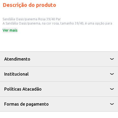
Descrição do produto
Sandália Oasis Ipanema Rosa 39/40 Par
A Sandália Oasis Ipanema, na cor rosa, tamanho 39/40, é uma opção para
quem busca conforto e estilo no dia a dia. Ideal para uso em diversas
Ver mais
ocasiões, desde momentos de lazer até atividades cotidianas. O par
oferece praticidade e design moderno, combinando com diferentes looks.
Dicas de Uso:
Perfeita para usar em casa, na praia ou na piscina.
Ideal para combinar com roupas leves e frescas.
Uma boa opção para revenda em lojas de calçados e vestuário.
A Sandália Oasis Ipanema é uma escolha versátil e confortável, que atende
Atendimento
às necessidades de quem busca um calçado prático e com design atual.
Institucional
Políticas Atacadão
Formas de pagamento