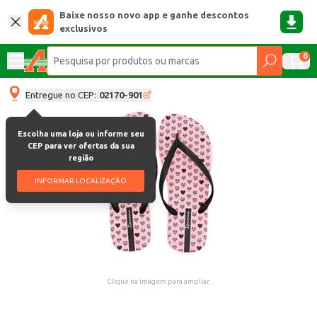
Baixe nosso novo app e ganhe descontos
exclusivos
0
Entregue no CEP:
02170-901
Escolha uma loja ou informe seu
CEP para ver ofertas da sua
região
INFORMAR LOCALIZAÇÃO
Clique na imagem para ampliar.