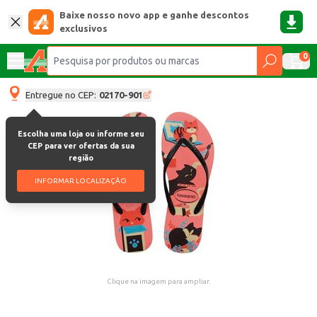
Baixe nosso novo app e ganhe descontos
exclusivos
0
Entregue no CEP:
02170-901
Escolha uma loja ou informe seu
CEP para ver ofertas da sua
região
INFORMAR LOCALIZAÇÃO
Clique na imagem para ampliar.