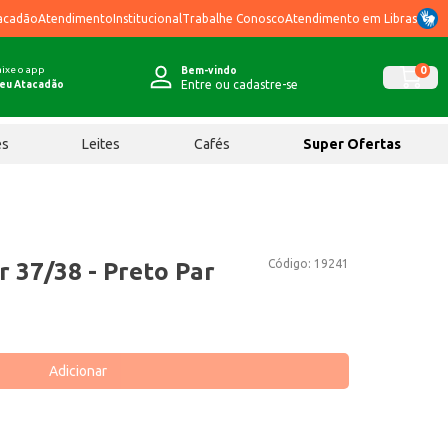
acadão
Atendimento
Institucional
Trabalhe Conosco
Atendimento em Libras
ixe o app
0
Bem-vindo
Entre ou cadastre-se
eu Atacadão
ês
Leites
Cafés
Super Ofertas
Código:
19241
r 37/38 - Preto Par
Adicionar