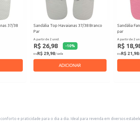
anas 37/38
Sandália Top Havaianas 37/38 Branco
Sandália Fan
Par
par
A partir de 2 unid.
A partir de 2 un
R$ 26,98
R$ 18,9
-
10
%
R$ 29,98
R$ 21,98
ou
/ cada
ou
/
ADICIONAR
conforto e praticidade para o dia a dia. Ideal para revenda em diversos estabe
ico ou em estabelecimentos comerciais que buscam oferecer opções de calçados