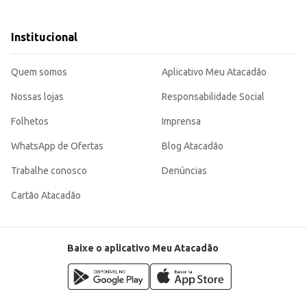
Institucional
tabelecimentos comerciais.
Quem somos
Aplicativo Meu Atacadão
raticidade em um produto de qualidade reconhecida. Sua alta durabilidade e de
Nossas lojas
Responsabilidade Social
Folhetos
Imprensa
WhatsApp de Ofertas
Blog Atacadão
Trabalhe conosco
Denúncias
Cartão Atacadão
Baixe o aplicativo Meu Atacadão