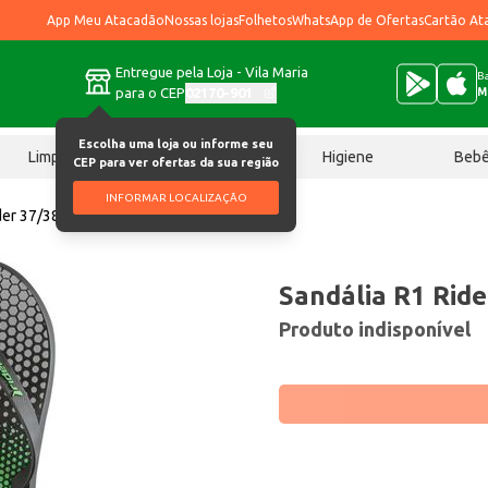
App Meu Atacadão
Nossas lojas
Folhetos
WhatsApp de Ofertas
Cartão At
Entregue pela Loja - Vila Maria
Ba
para o CEP
02170-901
M
Escolha uma loja ou informe seu
Limpeza
Chocolates
Higiene
Beb
CEP para ver ofertas da sua região
INFORMAR LOCALIZAÇÃO
der 37/38 Preto Par
Sandália R1 Ride
Produto indisponível