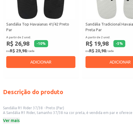
Sandália Top Havaianas 41/42 Preto
Sandália Tradicional Havai
Par
Preta Par
A partir de 2 unid.
A partir de 2 unid.
R$ 26,98
R$ 19,98
-
10
%
-
5
%
R$ 29,98
R$ 20,98
ou
/ cada
ou
/ cada
ADICIONAR
ADICIONAR
Descrição do produto
Sandália R1 Rider 37/38 - Preto (Par)
A Sandália R1 Rider, tamanho 37/38 na cor preta, é vendida em par e oferece 
conveniência. Sua versatilidade a torna uma excelente opção para uso domést
Ver mais
Marca: Rider
Modelo: R1
Tamanho: 37/38