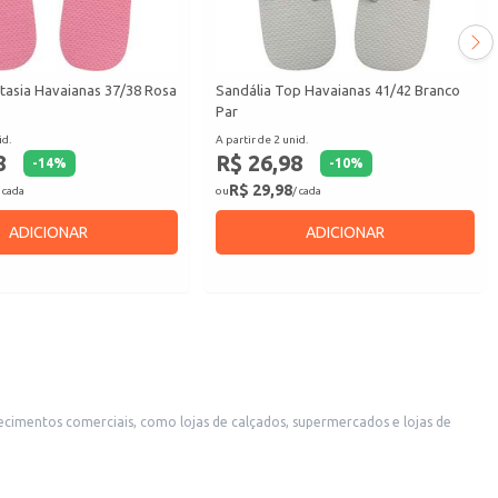
tasia Havaianas 37/38 Rosa
Sandália Top Havaianas 41/42 Branco
Par
id.
A partir de 2 unid.
8
R$ 26,98
-
14
%
-
10
%
R$ 29,98
 cada
ou
/ cada
ADICIONAR
ADICIONAR
lecimentos comerciais, como lojas de calçados, supermercados e lojas de
 confortáveis e acessíveis aos seus clientes.