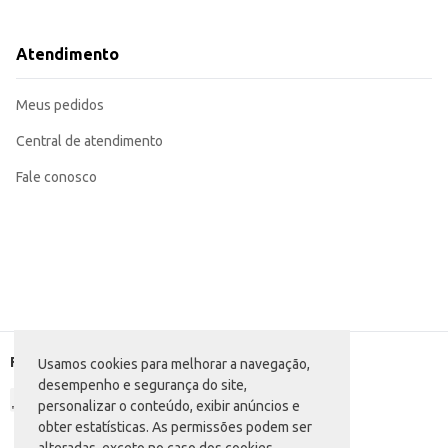
Cor: Preto
Venda em par
Dicas de Uso:
Atendimento
Ideal para uso casual em casa ou em atividades ao ar livre.
Recomendada para revenda em lojas de calçados, supermercados e outros es
Seu design versátil combina com diversos estilos e ocasiões.
Meus pedidos
A Sandália R1 Rider oferece um ótimo custo-benefício, aliando conforto e p
para o revendedor.
Central de atendimento
Fale conosco
Formas de pagamento
Usamos cookies para melhorar a navegação,
desempenho e segurança do site,
personalizar o conteúdo, exibir anúncios e
obter estatísticas. As permissões podem ser