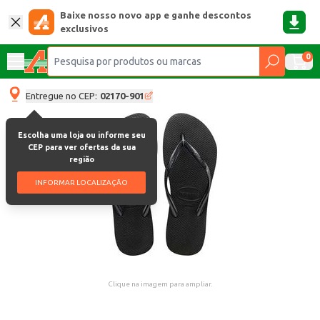
Baixe nosso novo app e ganhe descontos
exclusivos
0
Entregue no CEP:
02170-901
Escolha uma loja ou informe seu
CEP para ver ofertas da sua
região
INFORMAR LOCALIZAÇÃO
Clique na imagem para ampliar.