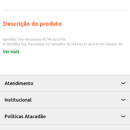
Descrição do produto
Sandália Top Havaianas 43/44 Azul Par
A Sandália Top Havaianas no tamanho 43/44 na cor azul é um clássico da
marca, conhecida por seu conforto e durabilidade. Ideal para uso diário, a
Ver mais
sandália é perfeita para quem busca um calçado prático e versátil para
diversas ocasiões.
Dicas de uso:
Ideal para uso em casa, na praia ou em passeios casuais.
Perfeita para revenda em lojas de calçados e vestuário.
Uma ótima opção para presentear.
A Sandália Top Havaianas é uma escolha confiável para quem busca um
Atendimento
produto de qualidade, com a praticidade e o conforto que só a Havaianas
oferece.
Institucional
Políticas Atacadão