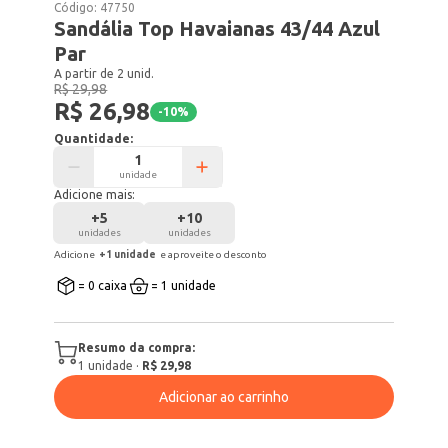
Código:
47750
Sandália Top Havaianas 43/44 Azul
Par
A partir de 2 unid.
R$ 29,98
R$ 26,98
-
10
%
Quantidade:
unidade
Adicione mais:
+
5
+
10
unidades
unidades
Adicione
+
1
unidade
e aproveite o desconto
= 0 caixa
= 1 unidade
Resumo da compra:
1
unidade
·
R$ 29,98
Adicionar ao carrinho