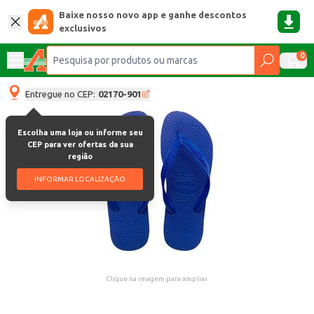
Baixe nosso novo app e ganhe descontos
exclusivos
0
Entregue no CEP:
02170-901
Escolha uma loja ou informe seu
CEP para ver ofertas da sua
região
INFORMAR LOCALIZAÇÃO
Clique na imagem para ampliar.