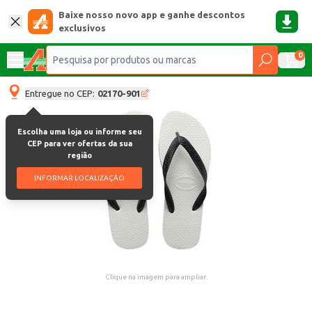
Baixe nosso novo app e ganhe descontos
exclusivos
0
Entregue no CEP:
02170-901
Escolha uma loja ou informe seu
CEP para ver ofertas da sua
região
INFORMAR LOCALIZAÇÃO
Clique na imagem para ampliar.