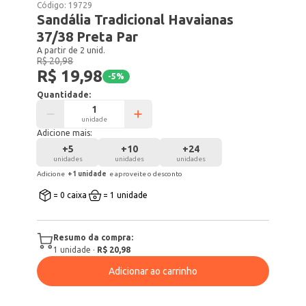
Código:
19729
Sandália Tradicional Havaianas
37/38 Preta Par
A partir de 2 unid.
R$ 20,98
R$ 19,98
-
5
%
Quantidade:
unidade
Adicione mais:
+
5
+
10
+
24
unidades
unidades
unidades
Adicione
+
1
unidade
e aproveite o desconto
= 0 caixa
= 1 unidade
Resumo da compra:
1
unidade
·
R$ 20,98
Adicionar ao carrinho