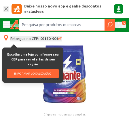
Baixe nosso novo app e ganhe descontos
exclusivos
0
Entregue no CEP:
02170-901
Escolha uma loja ou informe seu
CEP para ver ofertas da sua
região
INFORMAR LOCALIZAÇÃO
Clique na imagem para ampliar.