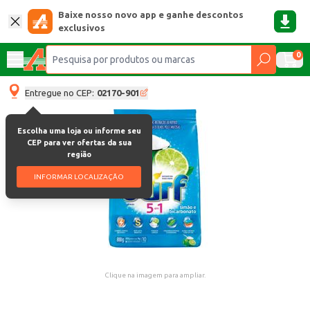
Baixe nosso novo app e ganhe descontos
exclusivos
0
Entregue no CEP:
02170-901
Escolha uma loja ou informe seu
CEP para ver ofertas da sua
região
INFORMAR LOCALIZAÇÃO
Clique na imagem para ampliar.