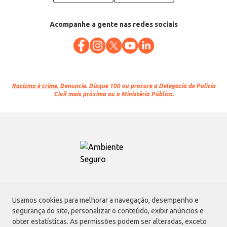
Acompanhe a gente nas redes sociais
Racismo é crime.
Denuncie. Disque 100 ou procure a Delegacia de Polícia
Civil mais próxima ou o Ministério Público.
Atacadão S.A.
Usamos cookies para melhorar a navegação, desempenho e
Avenida Morvan Dias de Figueiredo, 6169, Vila Maria, São Paulo - SP | CEP
segurança do site, personalizar o conteúdo, exibir anúncios e
02170-901 | CNPJ: 75.315.333/0001-09
obter estatísticas. As permissões podem ser alteradas, exceto