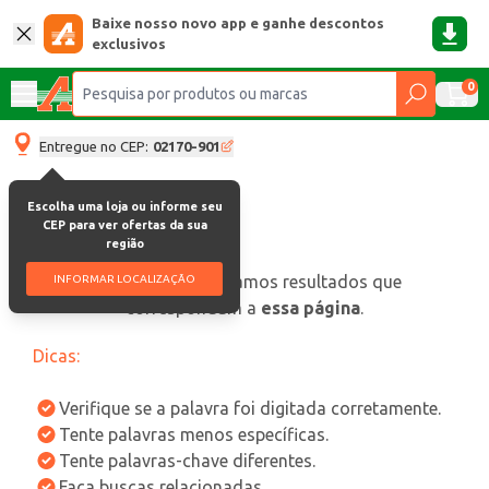
Baixe nosso novo app e ganhe descontos
exclusivos
0
Entregue no CEP:
02170-901
Escolha uma loja ou informe seu
CEP para ver ofertas da sua
região
oops, não encontramos resultados que
INFORMAR LOCALIZAÇÃO
correspondam a
essa página
.
Dicas:
Verifique se a palavra foi digitada corretamente.
Tente palavras menos específicas.
Tente palavras-chave diferentes.
Faça buscas relacionadas.