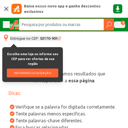
Baixe nosso novo app e ganhe descontos
exclusivos
0
Entregue no CEP:
02170-901
Escolha uma loja ou informe seu
CEP para ver ofertas da sua
região
oops, não encontramos resultados que
INFORMAR LOCALIZAÇÃO
correspondam a
essa página
.
Dicas:
Verifique se a palavra foi digitada corretamente.
Tente palavras menos específicas.
Tente palavras-chave diferentes.
Faça buscas relacionadas.