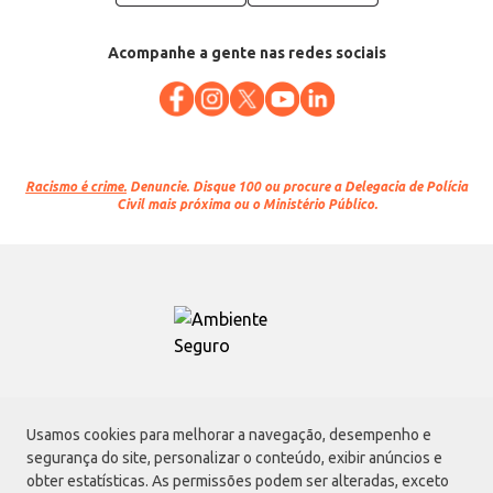
Acompanhe a gente nas redes sociais
Racismo é crime.
Denuncie. Disque 100 ou procure a Delegacia de Polícia
Civil mais próxima ou o Ministério Público.
Atacadão S.A.
Usamos cookies para melhorar a navegação, desempenho e
Avenida Morvan Dias de Figueiredo, 6169, Vila Maria, São Paulo - SP | CEP
segurança do site, personalizar o conteúdo, exibir anúncios e
02170-901 | CNPJ: 75.315.333/0001-09
obter estatísticas. As permissões podem ser alteradas, exceto